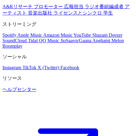
A&Rリサーチ
プロモーター
広報担当
ラジオ番組編成者
ア
ーティスト
音楽出版社
ライセンスとシンクロ
学生
ストリーミング
Spotify
Apple Music
Amazon Music
YouTube
Shazam
Deezer
SoundCloud
Tidal
QQ Music
JioSaavn/Gaana
Anghami
Melon
Boomplay
ソーシャル
Instagram
TikTok
X (Twitter)
Facebook
リソース
ヘルプセンター