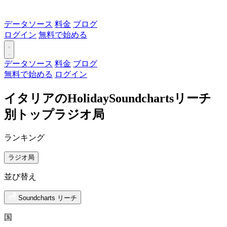
データソース
料金
ブログ
ログイン
無料で始める
データソース
料金
ブログ
無料で始める
ログイン
イタリアのHolidaySoundchartsリーチ
別トップラジオ局
ランキング
ラジオ局
並び替え
Soundcharts リーチ
国