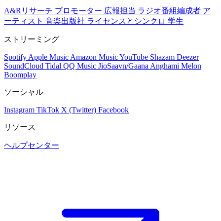
A&Rリサーチ
プロモーター
広報担当
ラジオ番組編成者
ア
ーティスト
音楽出版社
ライセンスとシンクロ
学生
ストリーミング
Spotify
Apple Music
Amazon Music
YouTube
Shazam
Deezer
SoundCloud
Tidal
QQ Music
JioSaavn/Gaana
Anghami
Melon
Boomplay
ソーシャル
Instagram
TikTok
X (Twitter)
Facebook
リソース
ヘルプセンター