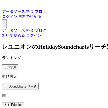
データソース
料金
ブログ
ログイン
無料で始める
データソース
料金
ブログ
無料で始める
ログイン
レユニオンのHolidaySoundcharts
ランキング
ラジオ局
並び替え
Soundcharts リーチ
国
🇷🇪 Réunion