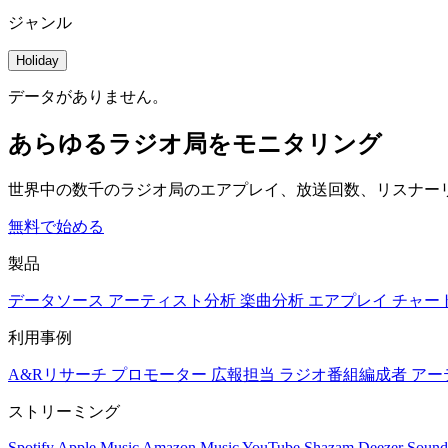
ジャンル
Holiday
データがありません。
あらゆるラジオ局をモニタリング
世界中の数千のラジオ局のエアプレイ、放送回数、リスナー
無料で始める
製品
データソース
アーティスト分析
楽曲分析
エアプレイ
チャー
利用事例
A&Rリサーチ
プロモーター
広報担当
ラジオ番組編成者
アー
ストリーミング
Spotify
Apple Music
Amazon Music
YouTube
Shazam
Deezer
Sound