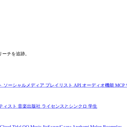
リーチを追跡。
ト
ソーシャルメディア
プレイリスト
API
オーディオ機能
MCP
ティスト
音楽出版社
ライセンスとシンクロ
学生
Cloud
Tidal
QQ Music
JioSaavn/Gaana
Anghami
Melon
Boomplay