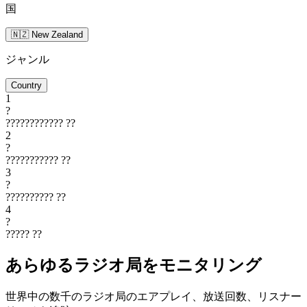
国
🇳🇿 New Zealand
ジャンル
Country
1
?
????????????
??
2
?
???????????
??
3
?
??????????
??
4
?
?????
??
あらゆるラジオ局をモニタリング
世界中の数千のラジオ局のエアプレイ、放送回数、リスナー