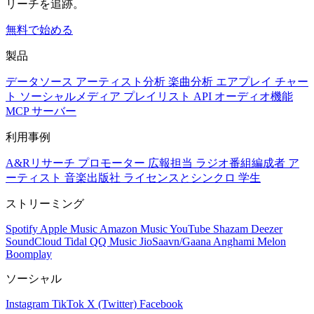
リーチを追跡。
無料で始める
製品
データソース
アーティスト分析
楽曲分析
エアプレイ
チャー
ト
ソーシャルメディア
プレイリスト
API
オーディオ機能
MCP サーバー
利用事例
A&Rリサーチ
プロモーター
広報担当
ラジオ番組編成者
ア
ーティスト
音楽出版社
ライセンスとシンクロ
学生
ストリーミング
Spotify
Apple Music
Amazon Music
YouTube
Shazam
Deezer
SoundCloud
Tidal
QQ Music
JioSaavn/Gaana
Anghami
Melon
Boomplay
ソーシャル
Instagram
TikTok
X (Twitter)
Facebook