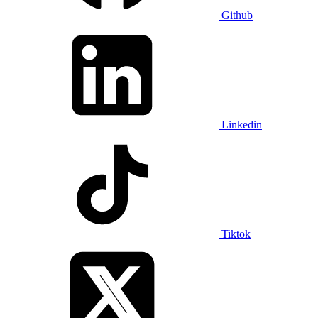
Github
Linkedin
Tiktok