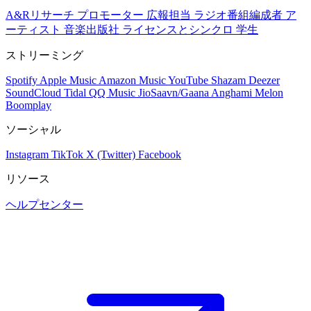
A&Rリサーチ
プロモーター
広報担当
ラジオ番組編成者
ア
ーティスト
音楽出版社
ライセンスとシンクロ
学生
ストリーミング
Spotify
Apple Music
Amazon Music
YouTube
Shazam
Deezer
SoundCloud
Tidal
QQ Music
JioSaavn/Gaana
Anghami
Melon
Boomplay
ソーシャル
Instagram
TikTok
X (Twitter)
Facebook
リソース
ヘルプセンター