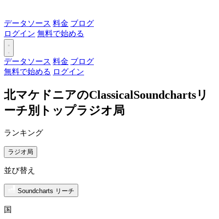
データソース
料金
ブログ
ログイン
無料で始める
データソース
料金
ブログ
無料で始める
ログイン
北マケドニアのClassicalSoundchartsリ
ーチ別トップラジオ局
ランキング
ラジオ局
並び替え
Soundcharts リーチ
国