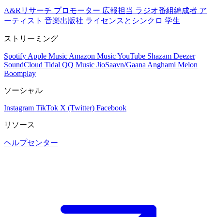
A&Rリサーチ
プロモーター
広報担当
ラジオ番組編成者
ア
ーティスト
音楽出版社
ライセンスとシンクロ
学生
ストリーミング
Spotify
Apple Music
Amazon Music
YouTube
Shazam
Deezer
SoundCloud
Tidal
QQ Music
JioSaavn/Gaana
Anghami
Melon
Boomplay
ソーシャル
Instagram
TikTok
X (Twitter)
Facebook
リソース
ヘルプセンター