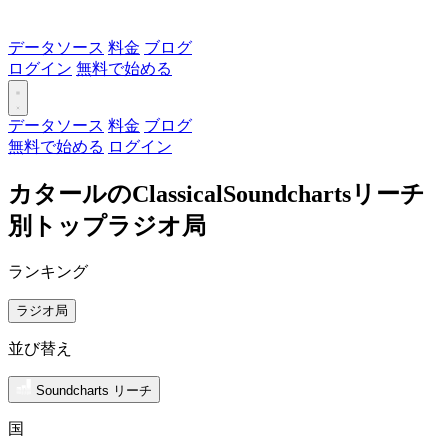
データソース
料金
ブログ
ログイン
無料で始める
データソース
料金
ブログ
無料で始める
ログイン
カタールのClassicalSoundchartsリーチ
別トップラジオ局
ランキング
ラジオ局
並び替え
Soundcharts リーチ
国