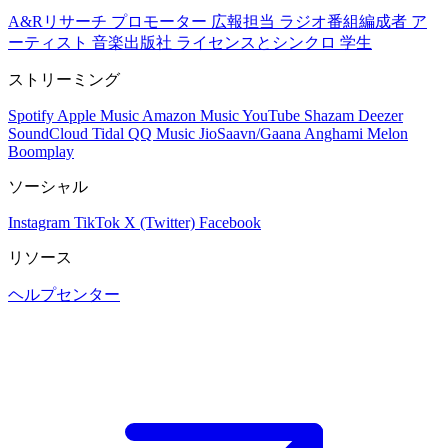
A&Rリサーチ
プロモーター
広報担当
ラジオ番組編成者
ア
ーティスト
音楽出版社
ライセンスとシンクロ
学生
ストリーミング
Spotify
Apple Music
Amazon Music
YouTube
Shazam
Deezer
SoundCloud
Tidal
QQ Music
JioSaavn/Gaana
Anghami
Melon
Boomplay
ソーシャル
Instagram
TikTok
X (Twitter)
Facebook
リソース
ヘルプセンター