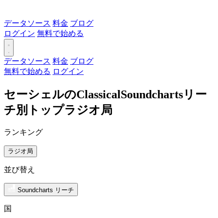
データソース
料金
ブログ
ログイン
無料で始める
データソース
料金
ブログ
無料で始める
ログイン
セーシェルのClassicalSoundchartsリー
チ別トップラジオ局
ランキング
ラジオ局
並び替え
Soundcharts リーチ
国