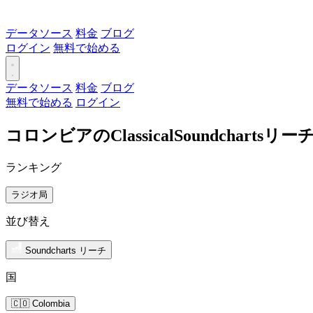
データソース
料金
ブログ
ログイン
無料で始める
データソース
料金
ブログ
無料で始める
ログイン
コロンビアのClassicalSoundchart
ランキング
ラジオ局
並び替え
Soundcharts リーチ
国
🇨🇴 Colombia