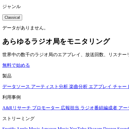
ジャンル
Classical
データがありません。
あらゆるラジオ局をモニタリング
世界中の数千のラジオ局のエアプレイ、放送回数、リスナー
無料で始める
製品
データソース
アーティスト分析
楽曲分析
エアプレイ
チャー
利用事例
A&Rリサーチ
プロモーター
広報担当
ラジオ番組編成者
アー
ストリーミング
Spotify
Apple Music
Amazon Music
YouTube
Shazam
Deezer
Sound