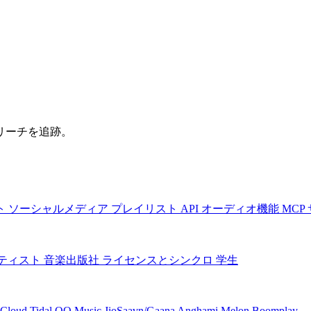
リーチを追跡。
ト
ソーシャルメディア
プレイリスト
API
オーディオ機能
MCP
ティスト
音楽出版社
ライセンスとシンクロ
学生
Cloud
Tidal
QQ Music
JioSaavn/Gaana
Anghami
Melon
Boomplay