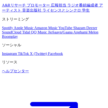
A&Rリサーチ
プロモーター
広報担当
ラジオ番組編成者
ア
ーティスト
音楽出版社
ライセンスとシンクロ
学生
ストリーミング
Spotify
Apple Music
Amazon Music
YouTube
Shazam
Deezer
SoundCloud
Tidal
QQ Music
JioSaavn/Gaana
Anghami
Melon
Boomplay
ソーシャル
Instagram
TikTok
X (Twitter)
Facebook
リソース
ヘルプセンター