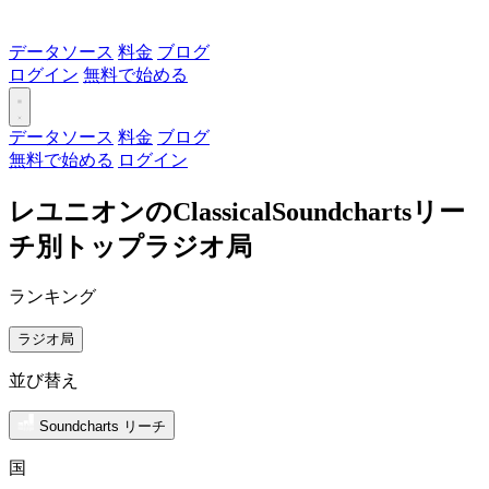
データソース
料金
ブログ
ログイン
無料で始める
データソース
料金
ブログ
無料で始める
ログイン
レユニオンのClassicalSoundchartsリー
チ別トップラジオ局
ランキング
ラジオ局
並び替え
Soundcharts リーチ
国