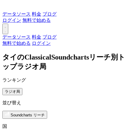
データソース
料金
ブログ
ログイン
無料で始める
データソース
料金
ブログ
無料で始める
ログイン
タイのClassicalSoundchartsリーチ別ト
ップラジオ局
ランキング
ラジオ局
並び替え
Soundcharts リーチ
国