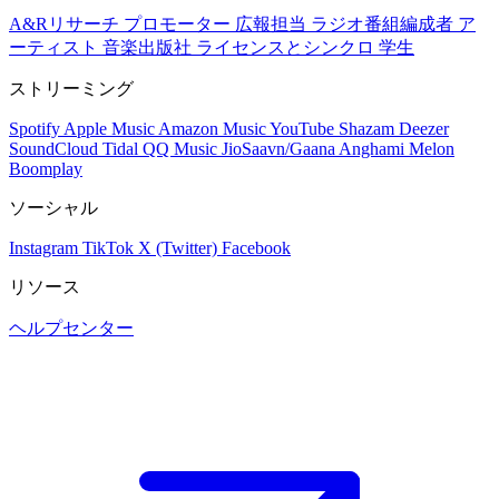
A&Rリサーチ
プロモーター
広報担当
ラジオ番組編成者
ア
ーティスト
音楽出版社
ライセンスとシンクロ
学生
ストリーミング
Spotify
Apple Music
Amazon Music
YouTube
Shazam
Deezer
SoundCloud
Tidal
QQ Music
JioSaavn/Gaana
Anghami
Melon
Boomplay
ソーシャル
Instagram
TikTok
X (Twitter)
Facebook
リソース
ヘルプセンター