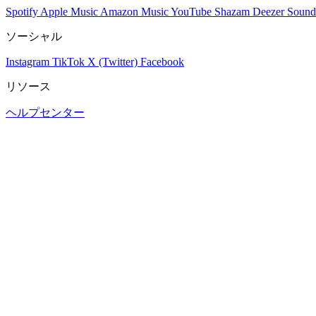
Spotify
Apple Music
Amazon Music
YouTube
Shazam
Deezer
Sound
ソーシャル
Instagram
TikTok
X (Twitter)
Facebook
リソース
ヘルプセンター