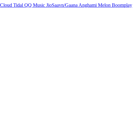
Cloud
Tidal
QQ Music
JioSaavn/Gaana
Anghami
Melon
Boomplay