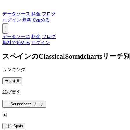
データソース
料金
ブログ
ログイン
無料で始める
データソース
料金
ブログ
無料で始める
ログイン
スペインのClassicalSoundcharts
ランキング
ラジオ局
並び替え
Soundcharts リーチ
国
🇪🇸 Spain