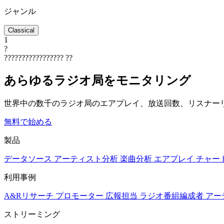
ジャンル
Classical
1
?
?????????????????
??
あらゆるラジオ局をモニタリング
世界中の数千のラジオ局のエアプレイ、放送回数、リスナー
無料で始める
製品
データソース
アーティスト分析
楽曲分析
エアプレイ
チャー
利用事例
A&Rリサーチ
プロモーター
広報担当
ラジオ番組編成者
アー
ストリーミング