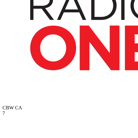
CBW
CA
7