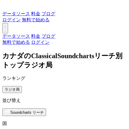
データソース
料金
ブログ
ログイン
無料で始める
データソース
料金
ブログ
無料で始める
ログイン
カナダのClassicalSoundchartsリーチ別
トップラジオ局
ランキング
ラジオ局
並び替え
Soundcharts リーチ
国