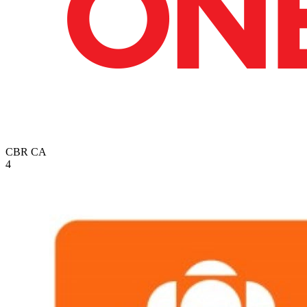
CBR
CA
4