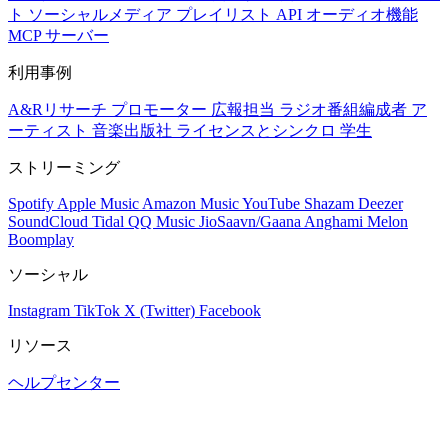
ト
ソーシャルメディア
プレイリスト
API
オーディオ機能
MCP サーバー
利用事例
A&Rリサーチ
プロモーター
広報担当
ラジオ番組編成者
ア
ーティスト
音楽出版社
ライセンスとシンクロ
学生
ストリーミング
Spotify
Apple Music
Amazon Music
YouTube
Shazam
Deezer
SoundCloud
Tidal
QQ Music
JioSaavn/Gaana
Anghami
Melon
Boomplay
ソーシャル
Instagram
TikTok
X (Twitter)
Facebook
リソース
ヘルプセンター