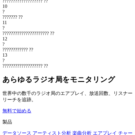
???????????????????
??
10
?
???????
??
11
?
??????????????????????
??
12
?
????????????
??
13
?
???????????????????
??
あらゆるラジオ局をモニタリング
世界中の数千のラジオ局のエアプレイ、放送回数、リスナー
リーチを追跡。
無料で始める
製品
データソース
アーティスト分析
楽曲分析
エアプレイ
チャー