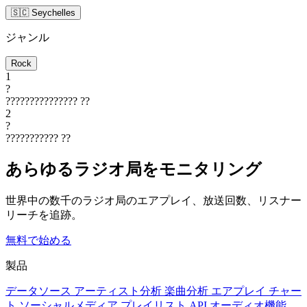
🇸🇨 Seychelles
ジャンル
Rock
1
?
???????????????
??
2
?
???????????
??
あらゆるラジオ局をモニタリング
世界中の数千のラジオ局のエアプレイ、放送回数、リスナー
リーチを追跡。
無料で始める
製品
データソース
アーティスト分析
楽曲分析
エアプレイ
チャー
ト
ソーシャルメディア
プレイリスト
API
オーディオ機能