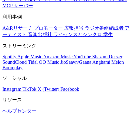
MCP サーバー
利用事例
A&Rリサーチ
プロモーター
広報担当
ラジオ番組編成者
ア
ーティスト
音楽出版社
ライセンスとシンクロ
学生
ストリーミング
Spotify
Apple Music
Amazon Music
YouTube
Shazam
Deezer
SoundCloud
Tidal
QQ Music
JioSaavn/Gaana
Anghami
Melon
Boomplay
ソーシャル
Instagram
TikTok
X (Twitter)
Facebook
リソース
ヘルプセンター