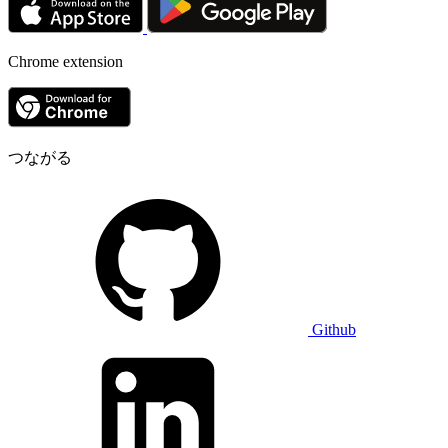
Chrome extension
つながる
Github