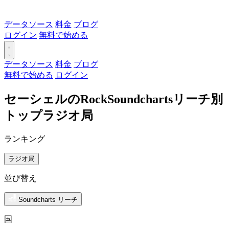
データソース
料金
ブログ
ログイン
無料で始める
データソース
料金
ブログ
無料で始める
ログイン
セーシェルのRockSoundchartsリーチ別
トップラジオ局
ランキング
ラジオ局
並び替え
Soundcharts リーチ
国