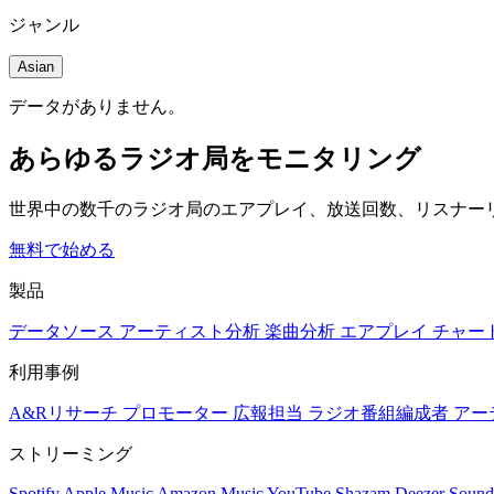
ジャンル
Asian
データがありません。
あらゆるラジオ局をモニタリング
世界中の数千のラジオ局のエアプレイ、放送回数、リスナー
無料で始める
製品
データソース
アーティスト分析
楽曲分析
エアプレイ
チャー
利用事例
A&Rリサーチ
プロモーター
広報担当
ラジオ番組編成者
アー
ストリーミング
Spotify
Apple Music
Amazon Music
YouTube
Shazam
Deezer
Sound