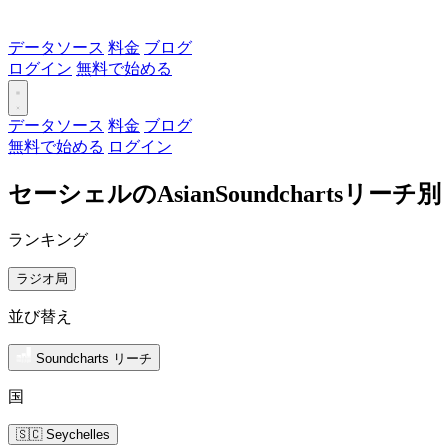
データソース
料金
ブログ
ログイン
無料で始める
データソース
料金
ブログ
無料で始める
ログイン
セーシェルのAsianSoundchartsリ
ランキング
ラジオ局
並び替え
Soundcharts リーチ
国
🇸🇨 Seychelles