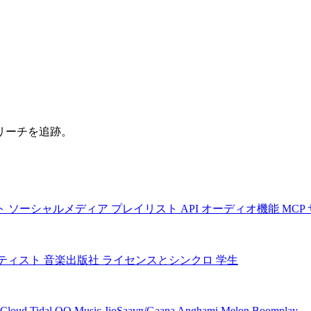
リーチを追跡。
ト
ソーシャルメディア
プレイリスト
API
オーディオ機能
MCP
ティスト
音楽出版社
ライセンスとシンクロ
学生
Cloud
Tidal
QQ Music
JioSaavn/Gaana
Anghami
Melon
Boomplay