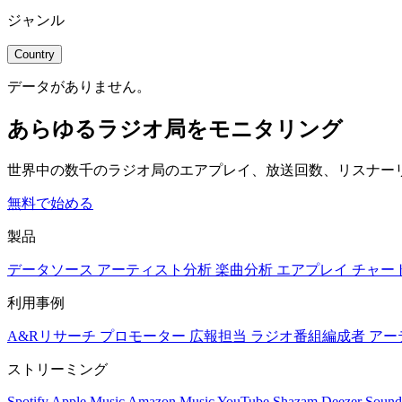
ジャンル
Country
データがありません。
あらゆるラジオ局をモニタリング
世界中の数千のラジオ局のエアプレイ、放送回数、リスナー
無料で始める
製品
データソース
アーティスト分析
楽曲分析
エアプレイ
チャー
利用事例
A&Rリサーチ
プロモーター
広報担当
ラジオ番組編成者
アー
ストリーミング
Spotify
Apple Music
Amazon Music
YouTube
Shazam
Deezer
Sound