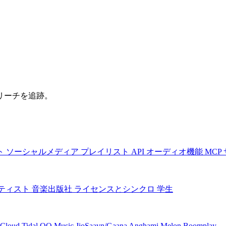
リーチを追跡。
ト
ソーシャルメディア
プレイリスト
API
オーディオ機能
MCP
ティスト
音楽出版社
ライセンスとシンクロ
学生
Cloud
Tidal
QQ Music
JioSaavn/Gaana
Anghami
Melon
Boomplay