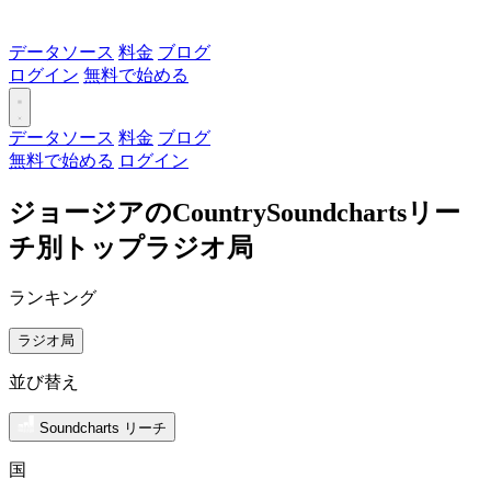
データソース
料金
ブログ
ログイン
無料で始める
データソース
料金
ブログ
無料で始める
ログイン
ジョージアのCountrySoundchartsリー
チ別トップラジオ局
ランキング
ラジオ局
並び替え
Soundcharts リーチ
国