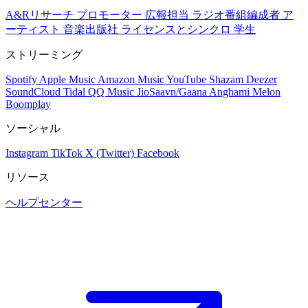
A&Rリサーチ
プロモーター
広報担当
ラジオ番組編成者
ア
ーティスト
音楽出版社
ライセンスとシンクロ
学生
ストリーミング
Spotify
Apple Music
Amazon Music
YouTube
Shazam
Deezer
SoundCloud
Tidal
QQ Music
JioSaavn/Gaana
Anghami
Melon
Boomplay
ソーシャル
Instagram
TikTok
X (Twitter)
Facebook
リソース
ヘルプセンター