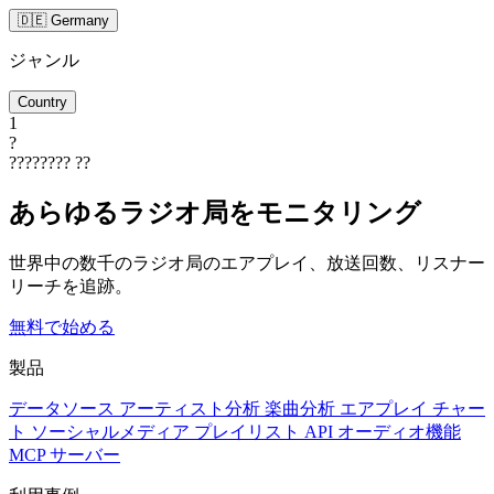
🇩🇪 Germany
ジャンル
Country
1
?
????????
??
あらゆるラジオ局をモニタリング
世界中の数千のラジオ局のエアプレイ、放送回数、リスナー
リーチを追跡。
無料で始める
製品
データソース
アーティスト分析
楽曲分析
エアプレイ
チャー
ト
ソーシャルメディア
プレイリスト
API
オーディオ機能
MCP サーバー