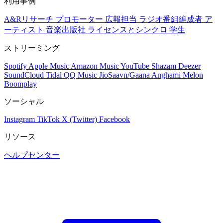
利用事例
A&Rリサーチ
プロモーター
広報担当
ラジオ番組編成者
ア
ーティスト
音楽出版社
ライセンスとシンクロ
学生
ストリーミング
Spotify
Apple Music
Amazon Music
YouTube
Shazam
Deezer
SoundCloud
Tidal
QQ Music
JioSaavn/Gaana
Anghami
Melon
Boomplay
ソーシャル
Instagram
TikTok
X (Twitter)
Facebook
リソース
ヘルプセンター