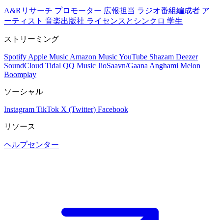
A&Rリサーチ
プロモーター
広報担当
ラジオ番組編成者
ア
ーティスト
音楽出版社
ライセンスとシンクロ
学生
ストリーミング
Spotify
Apple Music
Amazon Music
YouTube
Shazam
Deezer
SoundCloud
Tidal
QQ Music
JioSaavn/Gaana
Anghami
Melon
Boomplay
ソーシャル
Instagram
TikTok
X (Twitter)
Facebook
リソース
ヘルプセンター