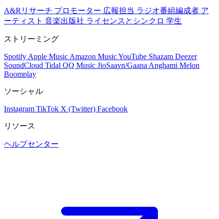
A&Rリサーチ
プロモーター
広報担当
ラジオ番組編成者
ア
ーティスト
音楽出版社
ライセンスとシンクロ
学生
ストリーミング
Spotify
Apple Music
Amazon Music
YouTube
Shazam
Deezer
SoundCloud
Tidal
QQ Music
JioSaavn/Gaana
Anghami
Melon
Boomplay
ソーシャル
Instagram
TikTok
X (Twitter)
Facebook
リソース
ヘルプセンター