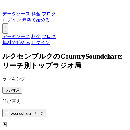
データソース
料金
ブログ
ログイン
無料で始める
データソース
料金
ブログ
無料で始める
ログイン
ルクセンブルクのCountrySoundcharts
リーチ別トップラジオ局
ランキング
ラジオ局
並び替え
Soundcharts リーチ
国