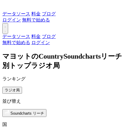
データソース
料金
ブログ
ログイン
無料で始める
データソース
料金
ブログ
無料で始める
ログイン
マヨットのCountrySoundchartsリーチ
別トップラジオ局
ランキング
ラジオ局
並び替え
Soundcharts リーチ
国