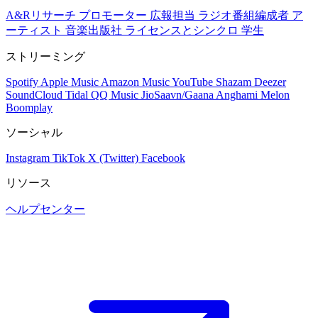
A&Rリサーチ
プロモーター
広報担当
ラジオ番組編成者
ア
ーティスト
音楽出版社
ライセンスとシンクロ
学生
ストリーミング
Spotify
Apple Music
Amazon Music
YouTube
Shazam
Deezer
SoundCloud
Tidal
QQ Music
JioSaavn/Gaana
Anghami
Melon
Boomplay
ソーシャル
Instagram
TikTok
X (Twitter)
Facebook
リソース
ヘルプセンター