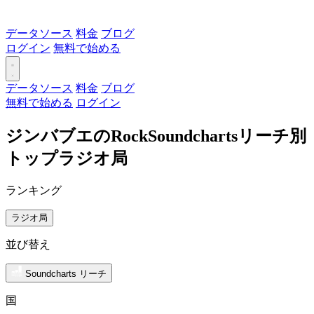
データソース
料金
ブログ
ログイン
無料で始める
データソース
料金
ブログ
無料で始める
ログイン
ジンバブエのRockSoundchartsリーチ別
トップラジオ局
ランキング
ラジオ局
並び替え
Soundcharts リーチ
国