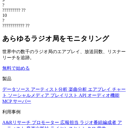
?
?????????
??
10
?
???????????
??
あらゆるラジオ局をモニタリング
世界中の数千のラジオ局のエアプレイ、放送回数、リスナー
リーチを追跡。
無料で始める
製品
データソース
アーティスト分析
楽曲分析
エアプレイ
チャー
ト
ソーシャルメディア
プレイリスト
API
オーディオ機能
MCP サーバー
利用事例
A&Rリサーチ
プロモーター
広報担当
ラジオ番組編成者
ア