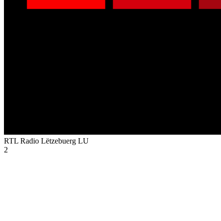
RTL Radio Lëtzebuerg
LU
2