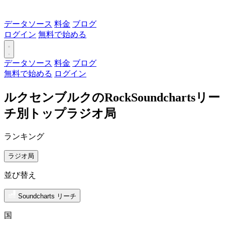
データソース
料金
ブログ
ログイン
無料で始める
データソース
料金
ブログ
無料で始める
ログイン
ルクセンブルクのRockSoundchartsリー
チ別トップラジオ局
ランキング
ラジオ局
並び替え
Soundcharts リーチ
国