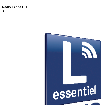
Radio Latina
LU
3