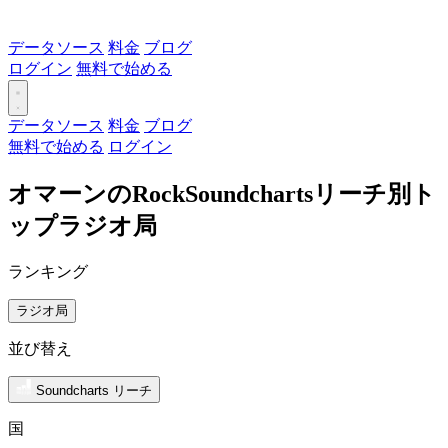
データソース
料金
ブログ
ログイン
無料で始める
データソース
料金
ブログ
無料で始める
ログイン
オマーンのRockSoundchartsリーチ別ト
ップラジオ局
ランキング
ラジオ局
並び替え
Soundcharts リーチ
国