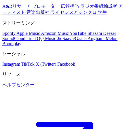
A&Rリサーチ
プロモーター
広報担当
ラジオ番組編成者
ア
ーティスト
音楽出版社
ライセンスとシンクロ
学生
ストリーミング
Spotify
Apple Music
Amazon Music
YouTube
Shazam
Deezer
SoundCloud
Tidal
QQ Music
JioSaavn/Gaana
Anghami
Melon
Boomplay
ソーシャル
Instagram
TikTok
X (Twitter)
Facebook
リソース
ヘルプセンター