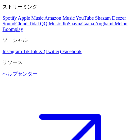
ストリーミング
Spotify
Apple Music
Amazon Music
YouTube
Shazam
Deezer
SoundCloud
Tidal
QQ Music
JioSaavn/Gaana
Anghami
Melon
Boomplay
ソーシャル
Instagram
TikTok
X (Twitter)
Facebook
リソース
ヘルプセンター