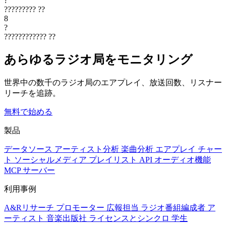
?
?????????
??
8
?
????????????
??
あらゆるラジオ局をモニタリング
世界中の数千のラジオ局のエアプレイ、放送回数、リスナー
リーチを追跡。
無料で始める
製品
データソース
アーティスト分析
楽曲分析
エアプレイ
チャー
ト
ソーシャルメディア
プレイリスト
API
オーディオ機能
MCP サーバー
利用事例
A&Rリサーチ
プロモーター
広報担当
ラジオ番組編成者
ア
ーティスト
音楽出版社
ライセンスとシンクロ
学生