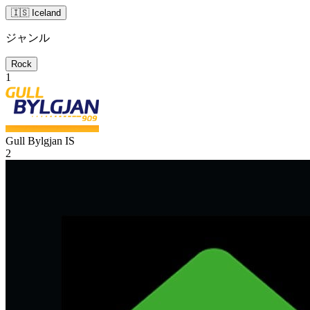
🇮🇸 Iceland
ジャンル
Rock
1
Gull Bylgjan
IS
2