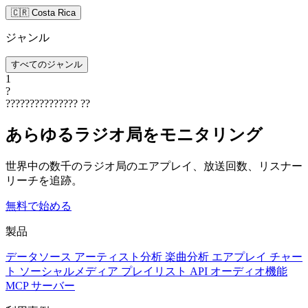
🇨🇷 Costa Rica
ジャンル
すべてのジャンル
1
?
???????????????
??
あらゆるラジオ局をモニタリング
世界中の数千のラジオ局のエアプレイ、放送回数、リスナー
リーチを追跡。
無料で始める
製品
データソース
アーティスト分析
楽曲分析
エアプレイ
チャー
ト
ソーシャルメディア
プレイリスト
API
オーディオ機能
MCP サーバー