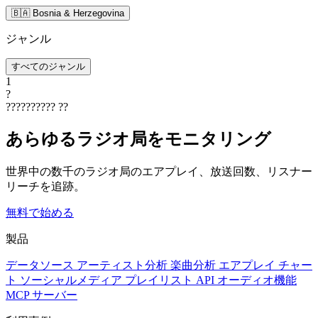
🇧🇦 Bosnia & Herzegovina
ジャンル
すべてのジャンル
1
?
??????????
??
あらゆるラジオ局をモニタリング
世界中の数千のラジオ局のエアプレイ、放送回数、リスナー
リーチを追跡。
無料で始める
製品
データソース
アーティスト分析
楽曲分析
エアプレイ
チャー
ト
ソーシャルメディア
プレイリスト
API
オーディオ機能
MCP サーバー