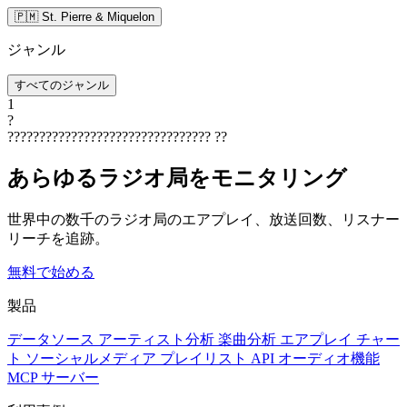
🇵🇲 St. Pierre & Miquelon
ジャンル
すべてのジャンル
1
?
????????????????????????????????
??
あらゆるラジオ局をモニタリング
世界中の数千のラジオ局のエアプレイ、放送回数、リスナー
リーチを追跡。
無料で始める
製品
データソース
アーティスト分析
楽曲分析
エアプレイ
チャー
ト
ソーシャルメディア
プレイリスト
API
オーディオ機能
MCP サーバー