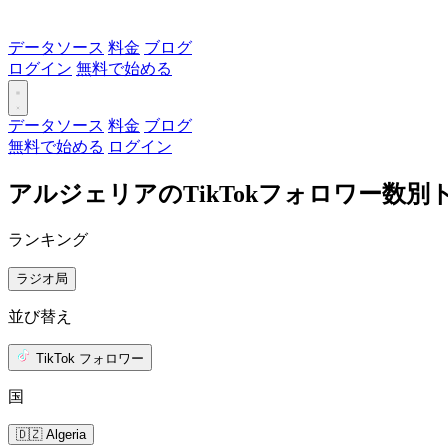
データソース
料金
ブログ
ログイン
無料で始める
データソース
料金
ブログ
無料で始める
ログイン
アルジェリアのTikTokフォロワー数
ランキング
ラジオ局
並び替え
TikTok フォロワー
国
🇩🇿 Algeria