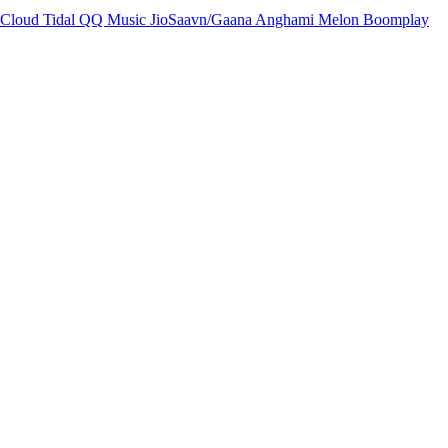
Cloud
Tidal
QQ Music
JioSaavn/Gaana
Anghami
Melon
Boomplay