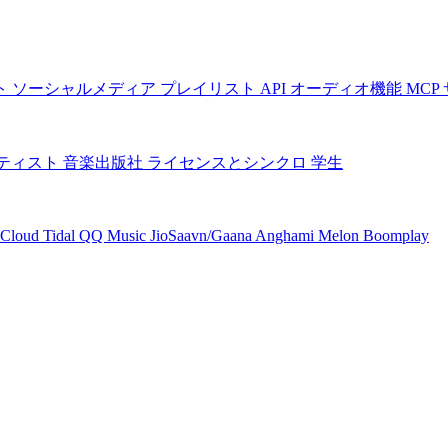
ト
ソーシャルメディア
プレイリスト
API
オーディオ機能
MCP
ティスト
音楽出版社
ライセンスとシンクロ
学生
Cloud
Tidal
QQ Music
JioSaavn/Gaana
Anghami
Melon
Boomplay