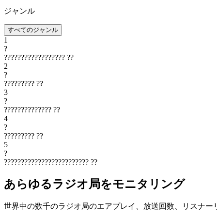
ジャンル
すべてのジャンル
1
?
??????????????????
??
2
?
?????????
??
3
?
??????????????
??
4
?
?????????
??
5
?
?????????????????????????
??
あらゆるラジオ局をモニタリング
世界中の数千のラジオ局のエアプレイ、放送回数、リスナー