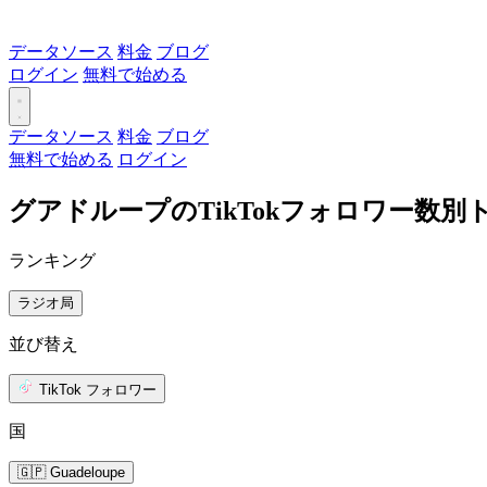
データソース
料金
ブログ
ログイン
無料で始める
データソース
料金
ブログ
無料で始める
ログイン
グアドループのTikTokフォロワー数
ランキング
ラジオ局
並び替え
TikTok フォロワー
国
🇬🇵 Guadeloupe