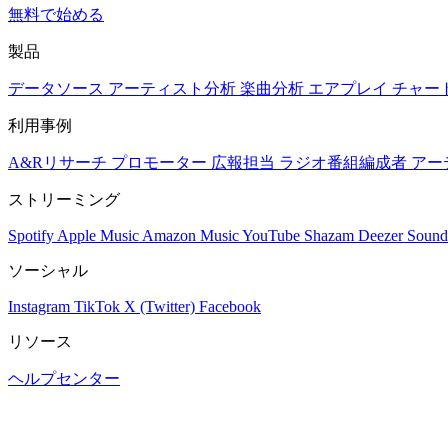
無料で始める
製品
データソース
アーティスト分析
楽曲分析
エアプレイ
チャー
利用事例
A&Rリサーチ
プロモーター
広報担当
ラジオ番組編成者
アー
ストリーミング
Spotify
Apple Music
Amazon Music
YouTube
Shazam
Deezer
Sound
ソーシャル
Instagram
TikTok
X (Twitter)
Facebook
リソース
ヘルプセンター