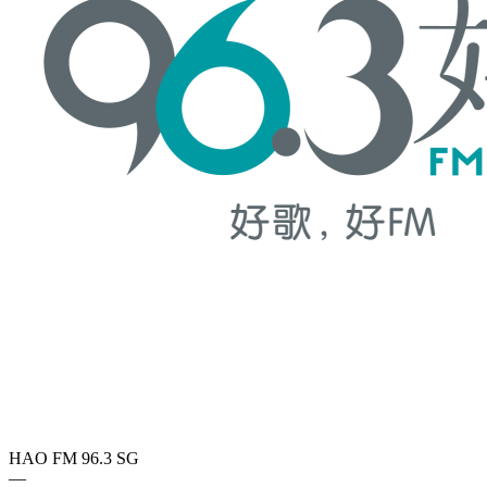
HAO FM 96.3
SG
—