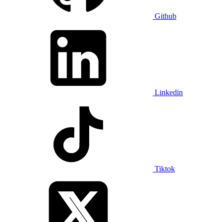
Github
Linkedin
Tiktok