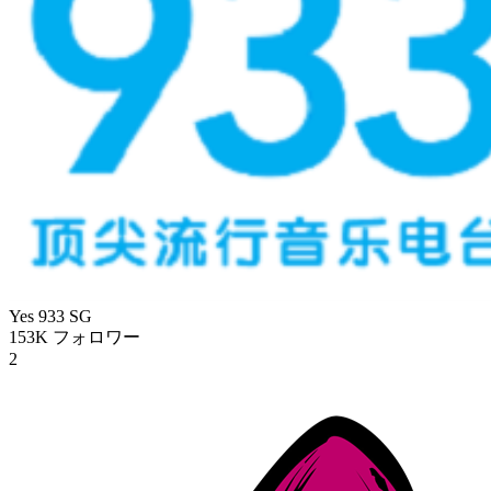
Yes 933
SG
153K
フォロワー
2