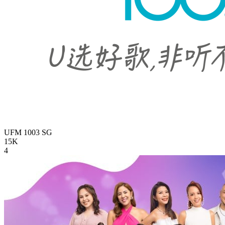
UFM 1003
SG
15K
4