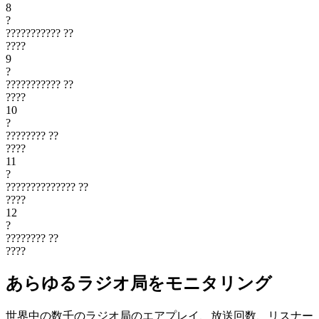
8
?
???????????
??
????
9
?
???????????
??
????
10
?
????????
??
????
11
?
??????????????
??
????
12
?
????????
??
????
あらゆるラジオ局をモニタリング
世界中の数千のラジオ局のエアプレイ、放送回数、リスナー