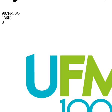
987FM
SG
136K
3