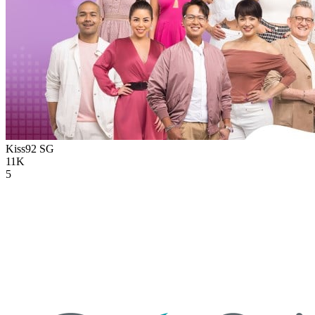
Kiss92
SG
11K
5