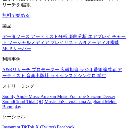
リーチを追跡。
無料で始める
製品
データソース
アーティスト分析
楽曲分析
エアプレイ
チャー
ト
ソーシャルメディア
プレイリスト
API
オーディオ機能
MCP サーバー
利用事例
A&Rリサーチ
プロモーター
広報担当
ラジオ番組編成者
ア
ーティスト
音楽出版社
ライセンスとシンクロ
学生
ストリーミング
Spotify
Apple Music
Amazon Music
YouTube
Shazam
Deezer
SoundCloud
Tidal
QQ Music
JioSaavn/Gaana
Anghami
Melon
Boomplay
ソーシャル
Instagram
TikTok
X (Twitter)
Facebook