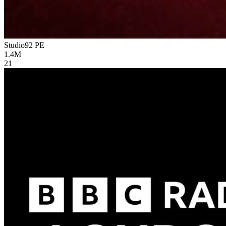
Studio92
PE
1.4M
21