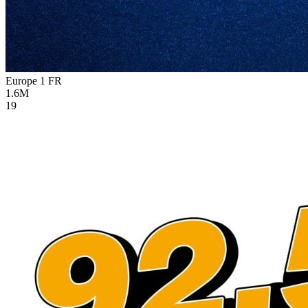
Europe 1
FR
1.6M
19