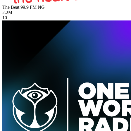
The Beat 99.9 FM
NG
2.2M
10