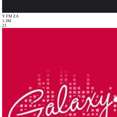
Y FM
ZA
1.3M
23