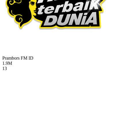
Prambors FM
ID
1.9M
13