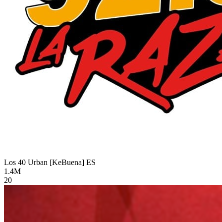
Los 40 Urban [KeBuena]
ES
1.4M
20