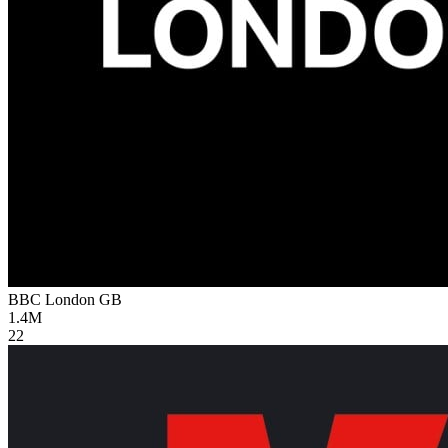
BBC London
GB
1.4M
22