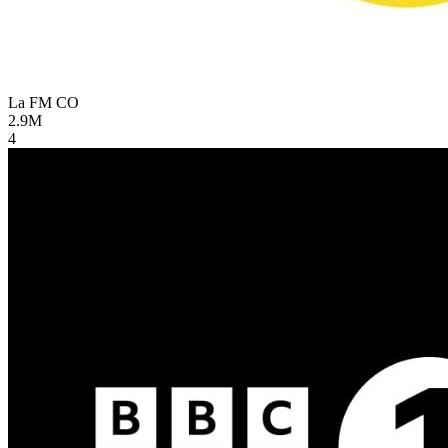
La FM
CO
2.9M
4