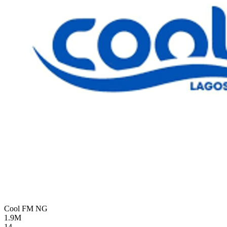
Cool FM
NG
1.9M
14