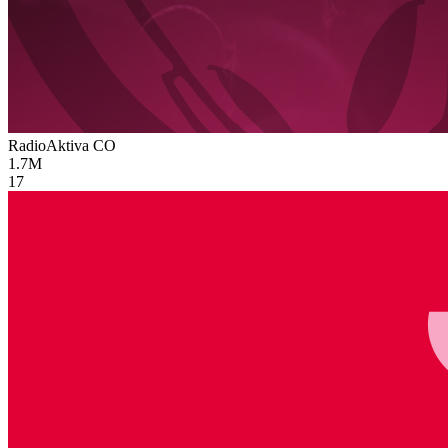
RadioAktiva
CO
1.7M
17