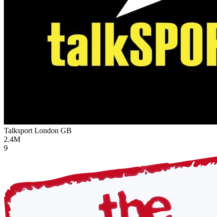
Talksport London
GB
2.4M
9