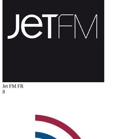
Jet FM
FR
8