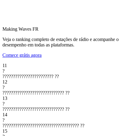
Making Waves
FR
Veja o ranking completo de estações de rádio e acompanhe o
desempenho em todas as plataformas.
Comece grátis agora
11
?
????????????????????????
??
12
?
?????????????????????????????
??
13
?
?????????????????????????????
??
14
?
????????????????????????????????????
??
15