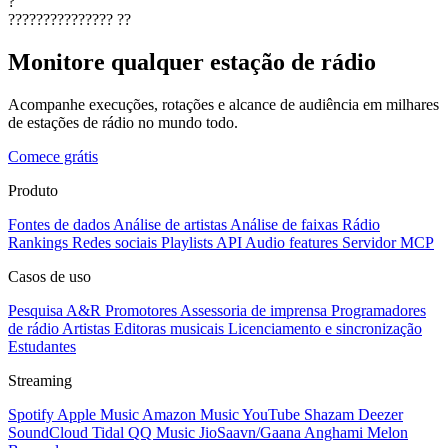
?
???????????????
??
Monitore qualquer estação de rádio
Acompanhe execuções, rotações e alcance de audiência em milhares
de estações de rádio no mundo todo.
Comece grátis
Produto
Fontes de dados
Análise de artistas
Análise de faixas
Rádio
Rankings
Redes sociais
Playlists
API
Audio features
Servidor MCP
Casos de uso
Pesquisa A&R
Promotores
Assessoria de imprensa
Programadores
de rádio
Artistas
Editoras musicais
Licenciamento e sincronização
Estudantes
Streaming
Spotify
Apple Music
Amazon Music
YouTube
Shazam
Deezer
SoundCloud
Tidal
QQ Music
JioSaavn/Gaana
Anghami
Melon