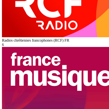
Radios chrétiennes francophones (RCF)
FR
6