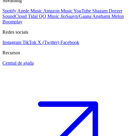
Streaming
Spotify
Apple Music
Amazon Music
YouTube
Shazam
Deezer
SoundCloud
Tidal
QQ Music
JioSaavn/Gaana
Anghami
Melon
Boomplay
Redes sociais
Instagram
TikTok
X (Twitter)
Facebook
Recursos
Central de ajuda