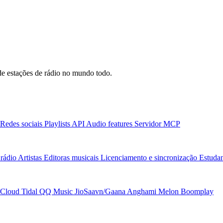
e estações de rádio no mundo todo.
Redes sociais
Playlists
API
Audio features
Servidor MCP
rádio
Artistas
Editoras musicais
Licenciamento e sincronização
Estudan
Cloud
Tidal
QQ Music
JioSaavn/Gaana
Anghami
Melon
Boomplay