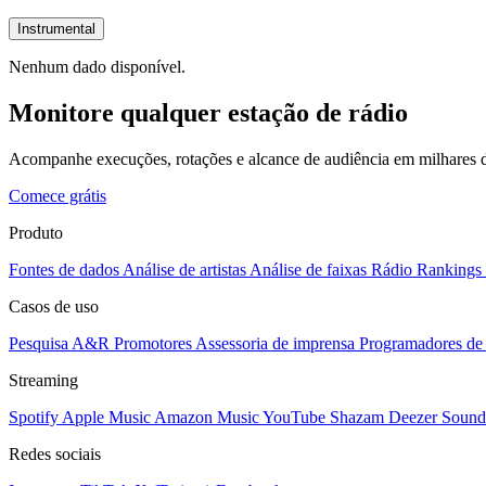
Instrumental
Nenhum dado disponível.
Monitore qualquer estação de rádio
Acompanhe execuções, rotações e alcance de audiência em milhares d
Comece grátis
Produto
Fontes de dados
Análise de artistas
Análise de faixas
Rádio
Rankings
Casos de uso
Pesquisa A&R
Promotores
Assessoria de imprensa
Programadores de 
Streaming
Spotify
Apple Music
Amazon Music
YouTube
Shazam
Deezer
Sound
Redes sociais