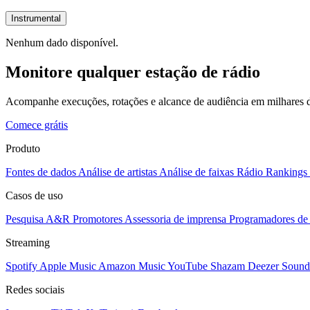
Instrumental
Nenhum dado disponível.
Monitore qualquer estação de rádio
Acompanhe execuções, rotações e alcance de audiência em milhares d
Comece grátis
Produto
Fontes de dados
Análise de artistas
Análise de faixas
Rádio
Rankings
Casos de uso
Pesquisa A&R
Promotores
Assessoria de imprensa
Programadores de 
Streaming
Spotify
Apple Music
Amazon Music
YouTube
Shazam
Deezer
Sound
Redes sociais