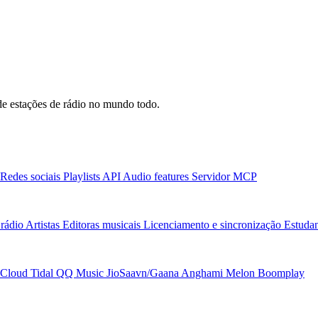
e estações de rádio no mundo todo.
Redes sociais
Playlists
API
Audio features
Servidor MCP
rádio
Artistas
Editoras musicais
Licenciamento e sincronização
Estudan
Cloud
Tidal
QQ Music
JioSaavn/Gaana
Anghami
Melon
Boomplay