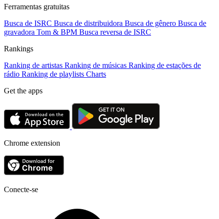
Ferramentas gratuitas
Busca de ISRC
Busca de distribuidora
Busca de gênero
Busca de
gravadora
Tom & BPM
Busca reversa de ISRC
Rankings
Ranking de artistas
Ranking de músicas
Ranking de estações de
rádio
Ranking de playlists
Charts
Get the apps
Chrome extension
Conecte-se