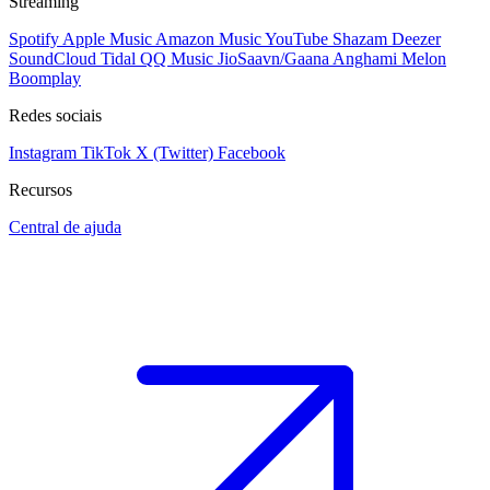
Streaming
Spotify
Apple Music
Amazon Music
YouTube
Shazam
Deezer
SoundCloud
Tidal
QQ Music
JioSaavn/Gaana
Anghami
Melon
Boomplay
Redes sociais
Instagram
TikTok
X (Twitter)
Facebook
Recursos
Central de ajuda