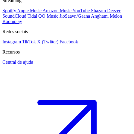
Streaming
Spotify
Apple Music
Amazon Music
YouTube
Shazam
Deezer
SoundCloud
Tidal
QQ Music
JioSaavn/Gaana
Anghami
Melon
Boomplay
Redes sociais
Instagram
TikTok
X (Twitter)
Facebook
Recursos
Central de ajuda