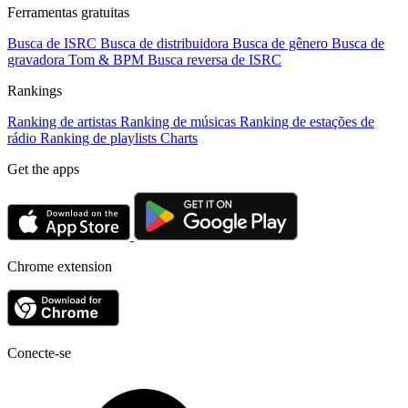
Ferramentas gratuitas
Busca de ISRC
Busca de distribuidora
Busca de gênero
Busca de
gravadora
Tom & BPM
Busca reversa de ISRC
Rankings
Ranking de artistas
Ranking de músicas
Ranking de estações de
rádio
Ranking de playlists
Charts
Get the apps
Chrome extension
Conecte-se