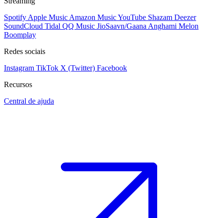
Streaming
Spotify
Apple Music
Amazon Music
YouTube
Shazam
Deezer
SoundCloud
Tidal
QQ Music
JioSaavn/Gaana
Anghami
Melon
Boomplay
Redes sociais
Instagram
TikTok
X (Twitter)
Facebook
Recursos
Central de ajuda