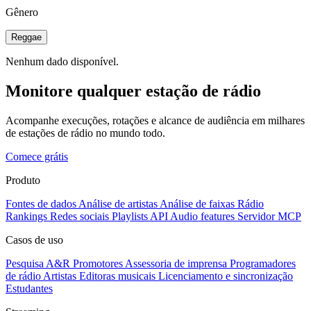
Gênero
Reggae
Nenhum dado disponível.
Monitore qualquer estação de rádio
Acompanhe execuções, rotações e alcance de audiência em milhares
de estações de rádio no mundo todo.
Comece grátis
Produto
Fontes de dados
Análise de artistas
Análise de faixas
Rádio
Rankings
Redes sociais
Playlists
API
Audio features
Servidor MCP
Casos de uso
Pesquisa A&R
Promotores
Assessoria de imprensa
Programadores
de rádio
Artistas
Editoras musicais
Licenciamento e sincronização
Estudantes