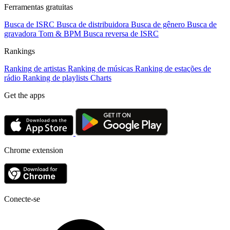
Ferramentas gratuitas
Busca de ISRC
Busca de distribuidora
Busca de gênero
Busca de
gravadora
Tom & BPM
Busca reversa de ISRC
Rankings
Ranking de artistas
Ranking de músicas
Ranking de estações de
rádio
Ranking de playlists
Charts
Get the apps
Chrome extension
Conecte-se