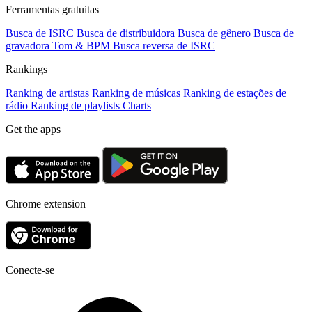
Ferramentas gratuitas
Busca de ISRC
Busca de distribuidora
Busca de gênero
Busca de
gravadora
Tom & BPM
Busca reversa de ISRC
Rankings
Ranking de artistas
Ranking de músicas
Ranking de estações de
rádio
Ranking de playlists
Charts
Get the apps
Chrome extension
Conecte-se