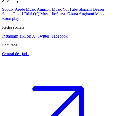
Streaming
Spotify
Apple Music
Amazon Music
YouTube
Shazam
Deezer
SoundCloud
Tidal
QQ Music
JioSaavn/Gaana
Anghami
Melon
Boomplay
Redes sociais
Instagram
TikTok
X (Twitter)
Facebook
Recursos
Central de ajuda