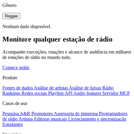
Gênero
Reggae
Nenhum dado disponível.
Monitore qualquer estação de rádio
Acompanhe execuções, rotações e alcance de audiência em milhares
de estações de rádio no mundo todo.
Comece grátis
Produto
Fontes de dados
Análise de artistas
Análise de faixas
Rádio
Rankings
Redes sociais
Playlists
API
Audio features
Servidor MCP
Casos de uso
Pesquisa A&R
Promotores
Assessoria de imprensa
Programadores
de rádio
Artistas
Editoras musicais
Licenciamento e sincronização
Estudantes