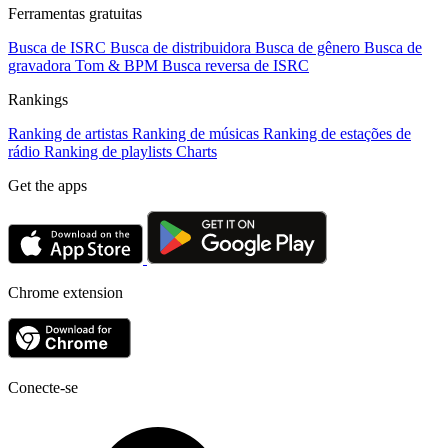
Ferramentas gratuitas
Busca de ISRC
Busca de distribuidora
Busca de gênero
Busca de
gravadora
Tom & BPM
Busca reversa de ISRC
Rankings
Ranking de artistas
Ranking de músicas
Ranking de estações de
rádio
Ranking de playlists
Charts
Get the apps
Chrome extension
Conecte-se