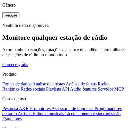
Gênero
Reggae
Nenhum dado disponível.
Monitore qualquer estação de rádio
Acompanhe execuções, rotações e alcance de audiência em milhares
de estações de rádio no mundo todo.
Comece grátis
Produto
Fontes de dados
Análise de artistas
Análise de faixas
Rádio
Rankings
Redes sociais
Playlists
API
Audio features
Servidor MCP
Casos de uso
Pesquisa A&R
Promotores
Assessoria de imprensa
Programadores
de rádio
Artistas
Editoras musicais
Licenciamento e sincronização
Estudantes