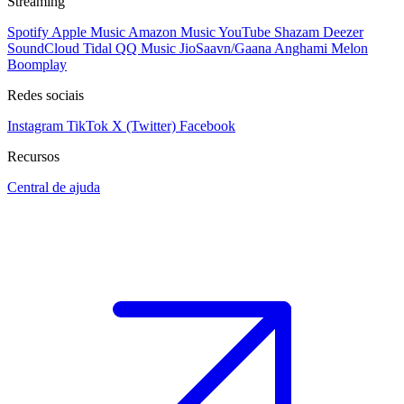
Streaming
Spotify
Apple Music
Amazon Music
YouTube
Shazam
Deezer
SoundCloud
Tidal
QQ Music
JioSaavn/Gaana
Anghami
Melon
Boomplay
Redes sociais
Instagram
TikTok
X (Twitter)
Facebook
Recursos
Central de ajuda