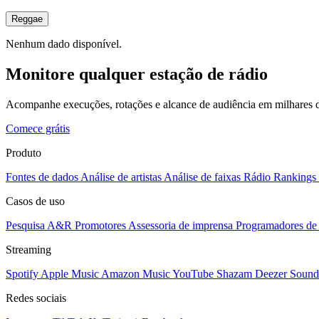
Reggae
Nenhum dado disponível.
Monitore qualquer estação de rádio
Acompanhe execuções, rotações e alcance de audiência em milhares d
Comece grátis
Produto
Fontes de dados
Análise de artistas
Análise de faixas
Rádio
Rankings
Casos de uso
Pesquisa A&R
Promotores
Assessoria de imprensa
Programadores de 
Streaming
Spotify
Apple Music
Amazon Music
YouTube
Shazam
Deezer
Sound
Redes sociais