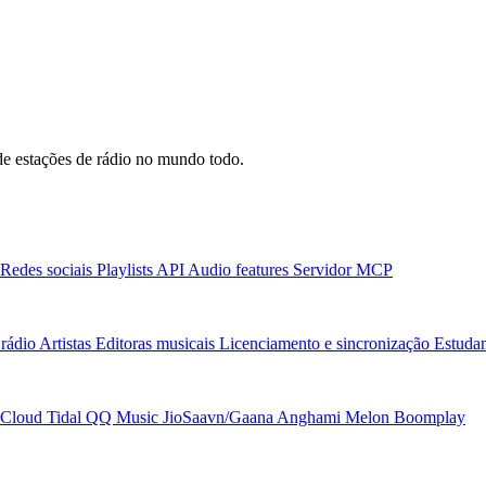
e estações de rádio no mundo todo.
Redes sociais
Playlists
API
Audio features
Servidor MCP
rádio
Artistas
Editoras musicais
Licenciamento e sincronização
Estudan
Cloud
Tidal
QQ Music
JioSaavn/Gaana
Anghami
Melon
Boomplay