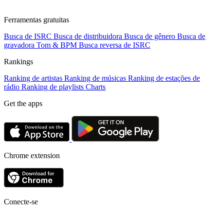
Ferramentas gratuitas
Busca de ISRC
Busca de distribuidora
Busca de gênero
Busca de
gravadora
Tom & BPM
Busca reversa de ISRC
Rankings
Ranking de artistas
Ranking de músicas
Ranking de estações de
rádio
Ranking de playlists
Charts
Get the apps
Chrome extension
Conecte-se