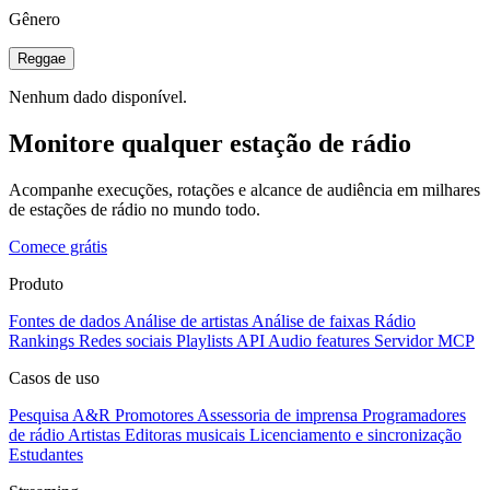
Gênero
Reggae
Nenhum dado disponível.
Monitore qualquer estação de rádio
Acompanhe execuções, rotações e alcance de audiência em milhares
de estações de rádio no mundo todo.
Comece grátis
Produto
Fontes de dados
Análise de artistas
Análise de faixas
Rádio
Rankings
Redes sociais
Playlists
API
Audio features
Servidor MCP
Casos de uso
Pesquisa A&R
Promotores
Assessoria de imprensa
Programadores
de rádio
Artistas
Editoras musicais
Licenciamento e sincronização
Estudantes