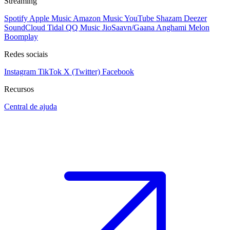
Streaming
Spotify
Apple Music
Amazon Music
YouTube
Shazam
Deezer
SoundCloud
Tidal
QQ Music
JioSaavn/Gaana
Anghami
Melon
Boomplay
Redes sociais
Instagram
TikTok
X (Twitter)
Facebook
Recursos
Central de ajuda