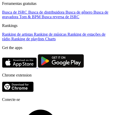
Ferramentas gratuitas
Busca de ISRC
Busca de distribuidora
Busca de gênero
Busca de
gravadora
Tom & BPM
Busca reversa de ISRC
Rankings
Ranking de artistas
Ranking de músicas
Ranking de estações de
rádio
Ranking de playlists
Charts
Get the apps
Chrome extension
Conecte-se