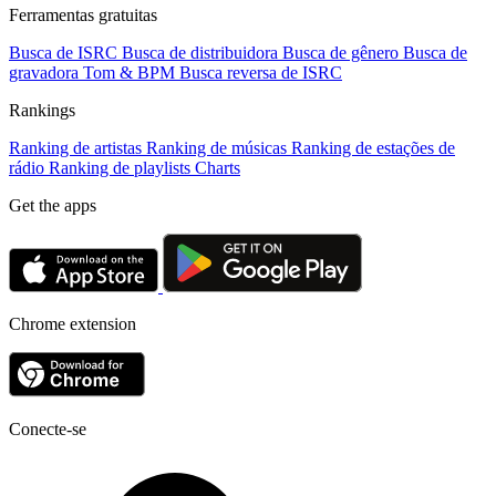
Ferramentas gratuitas
Busca de ISRC
Busca de distribuidora
Busca de gênero
Busca de
gravadora
Tom & BPM
Busca reversa de ISRC
Rankings
Ranking de artistas
Ranking de músicas
Ranking de estações de
rádio
Ranking de playlists
Charts
Get the apps
Chrome extension
Conecte-se