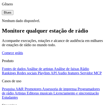
Gênero
Blues
Nenhum dado disponível.
Monitore qualquer estação de rádio
Acompanhe execuções, rotações e alcance de audiência em milhares
de estações de rádio no mundo todo.
Comece grátis
Produto
Fontes de dados
Análise de artistas
Análise de faixas
Rádio
Rankings
Redes sociais
Playlists
API
Audio features
Servidor MCP
Casos de uso
Pesquisa A&R
Promotores
Assessoria de imprensa
Programadores
de rádio
Artistas
Editoras musicais
Licenciamento e sincronização
Estudantes