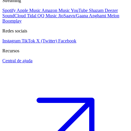
Streaming
Spotify
Apple Music
Amazon Music
YouTube
Shazam
Deezer
SoundCloud
Tidal
QQ Music
JioSaavn/Gaana
Anghami
Melon
Boomplay
Redes sociais
Instagram
TikTok
X (Twitter)
Facebook
Recursos
Central de ajuda