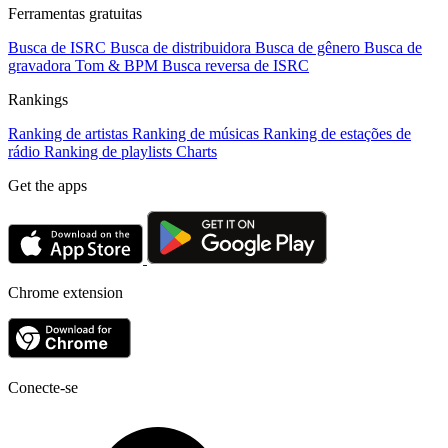
Ferramentas gratuitas
Busca de ISRC
Busca de distribuidora
Busca de gênero
Busca de
gravadora
Tom & BPM
Busca reversa de ISRC
Rankings
Ranking de artistas
Ranking de músicas
Ranking de estações de
rádio
Ranking de playlists
Charts
Get the apps
Chrome extension
Conecte-se