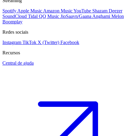
Streaming
Spotify
Apple Music
Amazon Music
YouTube
Shazam
Deezer
SoundCloud
Tidal
QQ Music
JioSaavn/Gaana
Anghami
Melon
Boomplay
Redes sociais
Instagram
TikTok
X (Twitter)
Facebook
Recursos
Central de ajuda