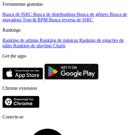
Ferramentas gratuitas
Busca de ISRC
Busca de distribuidora
Busca de gênero
Busca de
gravadora
Tom & BPM
Busca reversa de ISRC
Rankings
Ranking de artistas
Ranking de músicas
Ranking de estações de
rádio
Ranking de playlists
Charts
Get the apps
Chrome extension
Conecte-se