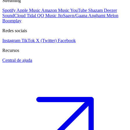
Streaming
Spotify
Apple Music
Amazon Music
YouTube
Shazam
Deezer
SoundCloud
Tidal
QQ Music
JioSaavn/Gaana
Anghami
Melon
Boomplay
Redes sociais
Instagram
TikTok
X (Twitter)
Facebook
Recursos
Central de ajuda