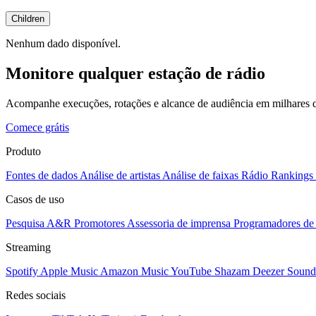
Children
Nenhum dado disponível.
Monitore qualquer estação de rádio
Acompanhe execuções, rotações e alcance de audiência em milhares d
Comece grátis
Produto
Fontes de dados
Análise de artistas
Análise de faixas
Rádio
Rankings
Casos de uso
Pesquisa A&R
Promotores
Assessoria de imprensa
Programadores de 
Streaming
Spotify
Apple Music
Amazon Music
YouTube
Shazam
Deezer
Sound
Redes sociais