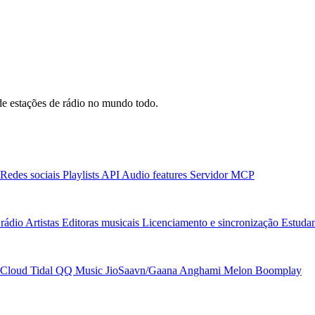
e estações de rádio no mundo todo.
Redes sociais
Playlists
API
Audio features
Servidor MCP
rádio
Artistas
Editoras musicais
Licenciamento e sincronização
Estudan
Cloud
Tidal
QQ Music
JioSaavn/Gaana
Anghami
Melon
Boomplay