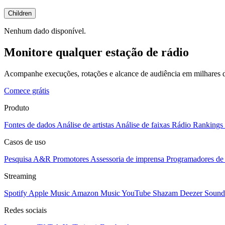
Children
Nenhum dado disponível.
Monitore qualquer estação de rádio
Acompanhe execuções, rotações e alcance de audiência em milhares d
Comece grátis
Produto
Fontes de dados
Análise de artistas
Análise de faixas
Rádio
Rankings
Casos de uso
Pesquisa A&R
Promotores
Assessoria de imprensa
Programadores de 
Streaming
Spotify
Apple Music
Amazon Music
YouTube
Shazam
Deezer
Sound
Redes sociais