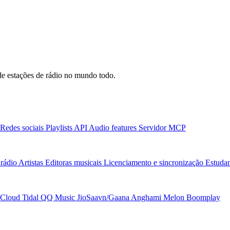
e estações de rádio no mundo todo.
Redes sociais
Playlists
API
Audio features
Servidor MCP
rádio
Artistas
Editoras musicais
Licenciamento e sincronização
Estudan
Cloud
Tidal
QQ Music
JioSaavn/Gaana
Anghami
Melon
Boomplay