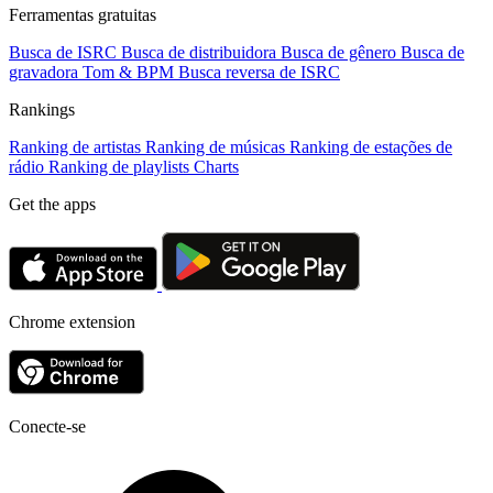
Ferramentas gratuitas
Busca de ISRC
Busca de distribuidora
Busca de gênero
Busca de
gravadora
Tom & BPM
Busca reversa de ISRC
Rankings
Ranking de artistas
Ranking de músicas
Ranking de estações de
rádio
Ranking de playlists
Charts
Get the apps
Chrome extension
Conecte-se