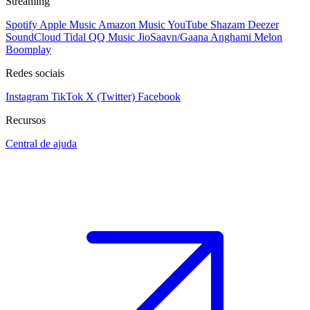
Streaming
Spotify
Apple Music
Amazon Music
YouTube
Shazam
Deezer
SoundCloud
Tidal
QQ Music
JioSaavn/Gaana
Anghami
Melon
Boomplay
Redes sociais
Instagram
TikTok
X (Twitter)
Facebook
Recursos
Central de ajuda