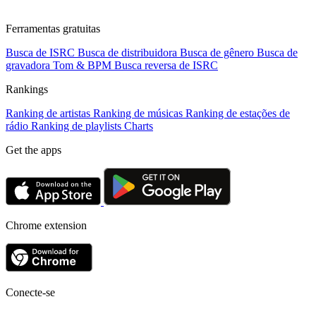
Ferramentas gratuitas
Busca de ISRC
Busca de distribuidora
Busca de gênero
Busca de
gravadora
Tom & BPM
Busca reversa de ISRC
Rankings
Ranking de artistas
Ranking de músicas
Ranking de estações de
rádio
Ranking de playlists
Charts
Get the apps
Chrome extension
Conecte-se